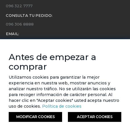
096 322 7777
CONSULTA TU PEDIDO:
096 306 8888
EMAIL:
servicio.cliente@etafashion.com
NEWSLETTER:
Antes de empezar a
Conoce toda la información sobre últimas colecciones,
comprar
eventos y ofertas.
Subscríbete a nuestro newsletter
Utilizamos cookies para garantizar la mejor
experiencia en nuestra web, mostrar anuncios y
SUSCRIBIRSE
analizar nuestro tráfico. No se utilizarán las cookies
para recoger información de carácter personal. Al
hacer clic en "Aceptar cookies" usted acepta nuestro
uso de cookies.
Política de cookies
MODIFICAR COOKIES
ACEPTAR COOKIES
© ETAFASHION 2023. Todos los derechos reservados.