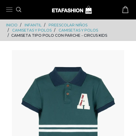
Skip
Skip
to
to
content
navigation
INICIO
INFANTIL
PREESCOLAR NIÑOS
CAMISETAS Y POLOS
CAMISETAS Y POLOS
CAMISETA TIPO POLO CON PARCHE - CIRCUS KIDS