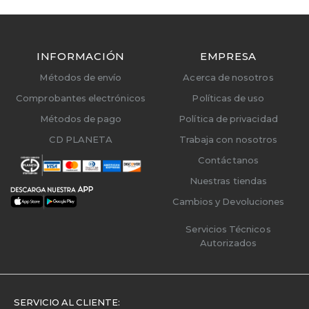
INFORMACIÓN
EMPRESA
Métodos de envío
Acerca de nosotros
Comprobantes electrónicos
Políticas de uso
Métodos de pago
Política de privacidad
CD PLANETA
Trabaja con nosotros
Contáctanos
Nuestras tiendas
Cambios y Devoluciones
Servicios Técnicos
Autorizados
SERVICIO AL CLIENTE: