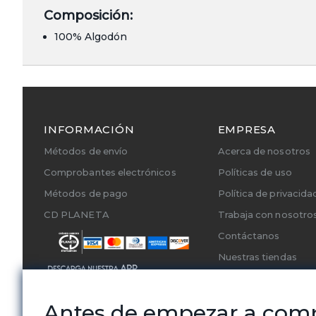
Composición:
100% Algodón
INFORMACIÓN
EMPRESA
Métodos de envío
Acerca de nosotros
Comprobantes electrónicos
Políticas de uso
Métodos de pago
Política de privacida
CD PLANETA
Trabaja con nosotro
Contáctanos
Nuestras tiendas
Cambios y Devoluci
Servicios Técnicos A
Antes de empezar a com