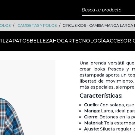
POLOS
CAMISETAS Y POLOS
CIRCUS KIDS - CAMISA MANGA LARG
IL
ZAPATOS
BELLEZA
HOGAR
TECNOLOGÍA
ACCESORI
Una prenda versátil que
crear looks frescos y 
estampada aporta un toque
libertad de movimiento.
más especiales, siempre 
Características:
Cuello:
Con solapa, que 
Manga:
Larga, ideal para
Cierre:
Botones en la par
Material:
Tela estampada
Ajuste:
Silueta regular,