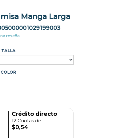
Camisa Manga Larga
005000001029199003
una reseña
TALLA
COLOR
o
Crédito directo
12 Cuotas de
$0,54