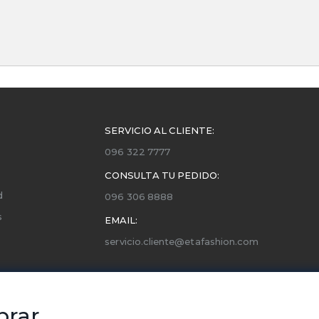
SERVICIO AL CLIENTE:
096 322 7777
CONSULTA TU PEDIDO:
d
096 306 8888
s
EMAIL:
servicio.cliente@etafashion.com
ones
utorizados
prar