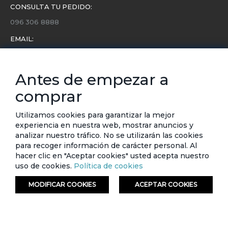
CONSULTA TU PEDIDO:
096 306 8888
EMAIL:
servicio.cliente@etafashion.com
NEWSLETTER:
Antes de empezar a
Conoce toda la información sobre últimas colecciones,
comprar
eventos y ofertas.
Subscríbete a nuestro newsletter
Utilizamos cookies para garantizar la mejor
experiencia en nuestra web, mostrar anuncios y
SUSCRIBIRSE
analizar nuestro tráfico. No se utilizarán las cookies
para recoger información de carácter personal. Al
hacer clic en "Aceptar cookies" usted acepta nuestro
uso de cookies.
Política de cookies
MODIFICAR COOKIES
ACEPTAR COOKIES
© ETAFASHION 2023. Todos los derechos reservados.