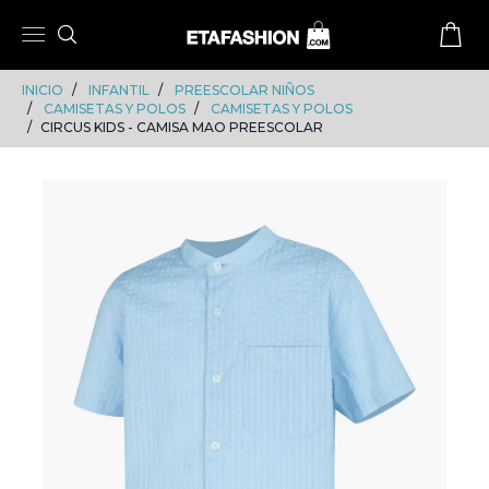
Skip
Skip
to
to
content
navigation
INICIO
INFANTIL
PREESCOLAR NIÑOS
CAMISETAS Y POLOS
CAMISETAS Y POLOS
CIRCUS KIDS - CAMISA MAO PREESCOLAR