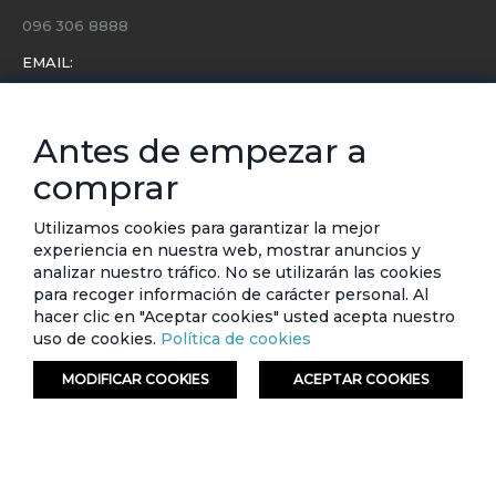
096 306 8888
EMAIL:
servicio.cliente@etafashion.com
NEWSLETTER:
Antes de empezar a
Conoce toda la información sobre últimas colecciones,
comprar
eventos y ofertas.
Subscríbete a nuestro newsletter
Utilizamos cookies para garantizar la mejor
experiencia en nuestra web, mostrar anuncios y
SUSCRIBIRSE
analizar nuestro tráfico. No se utilizarán las cookies
para recoger información de carácter personal. Al
hacer clic en "Aceptar cookies" usted acepta nuestro
uso de cookies.
Política de cookies
MODIFICAR COOKIES
ACEPTAR COOKIES
© ETAFASHION 2023. Todos los derechos reservados.