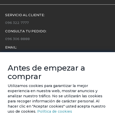
SERVICIO AL CLIENTE:
096 322 7777
CONSULTA TU PEDIDO:
096 306 8888
EMAIL:
servicio.cliente@etafashion.com
NEWSLETTER:
Antes de empezar a
Conoce toda la información sobre últimas colecciones,
comprar
eventos y ofertas.
Subscríbete a nuestro newsletter
Utilizamos cookies para garantizar la mejor
experiencia en nuestra web, mostrar anuncios y
analizar nuestro tráfico. No se utilizarán las cookies
SUSCRIBIRSE
para recoger información de carácter personal. Al
hacer clic en "Aceptar cookies" usted acepta nuestro
uso de cookies.
Política de cookies