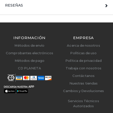
RESEÑAS
INFORMACIÓN
EMPRESA
Métodos de envío
Acerca de nosotros
Comprobantes electrónicos
Políticas de uso
Métodos de pago
Política de privacidad
CD PLANETA
Trabaja con nosotros
Contáctanos
Nuestras tiendas
Cambios y Devoluciones
Servicios Técnicos
Autorizados