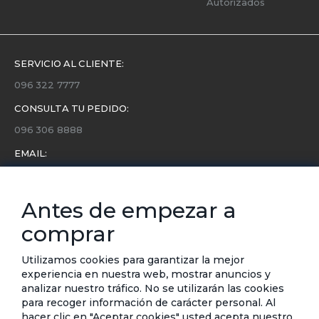
Autorizados
SERVICIO AL CLIENTE:
096 322 7777
CONSULTA TU PEDIDO:
096 306 8888
EMAIL:
servicio.cliente@etafashion.com
NEWSLETTER:
Antes de empezar a
Conoce toda la información sobre últimas colecciones,
comprar
eventos y ofertas.
Subscríbete a nuestro newsletter
Utilizamos cookies para garantizar la mejor
experiencia en nuestra web, mostrar anuncios y
SUSCRIBIRSE
analizar nuestro tráfico. No se utilizarán las cookies
para recoger información de carácter personal. Al
hacer clic en "Aceptar cookies" usted acepta nuestro