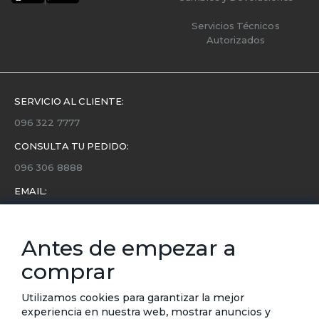
Servicios Técnicos
Autorizados
SERVICIO AL CLIENTE:
096 322 7777
CONSULTA TU PEDIDO:
096 306 8888
EMAIL:
servicio.cliente@etafashion.com
NEWSLETTER:
Antes de empezar a
Conoce toda la información sobre últimas colecciones,
comprar
eventos y ofertas.
Subscríbete a nuestro newsletter
Utilizamos cookies para garantizar la mejor
experiencia en nuestra web, mostrar anuncios y