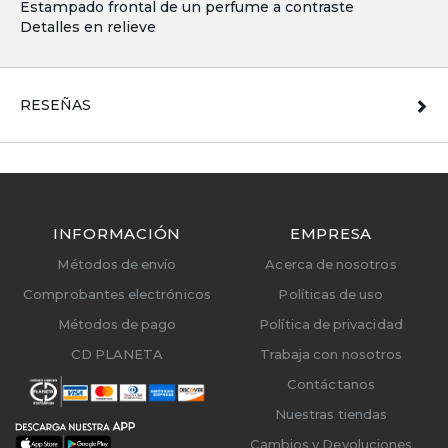
Estampado frontal de un perfume a contraste
Detalles en relieve
RESEÑAS
INFORMACIÓN
EMPRESA
Métodos de envío
Acerca de nosotros
Comprobantes electrónicos
Políticas de uso
Métodos de pago
Política de privacidad
CD PLANETA
Trabaja con nosotros
Contáctanos
Nuestras tiendas
Cambios y Devoluciones