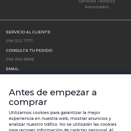
Servicios Técnicos
Autorizados
SERVICIO AL CLIENTE:
096 322 7777
CONSULTA TU PEDIDO:
096 306 8888
EMAIL:
servicio.cliente@etafashion.com
NEWSLETTER:
Antes de empezar a
Conoce toda la información sobre últimas colecciones,
comprar
eventos y ofertas.
Subscríbete a nuestro newsletter
Utilizamos cookies para garantizar la mejor
experiencia en nuestra web, mostrar anuncios y
SUSCRIBIRSE
analizar nuestro tráfico. No se utilizarán las cookies
para recoger información de carácter personal. Al