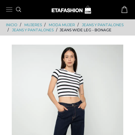
Skip
Skip
to
to
content
navigation
INICIO
MUJERES
MODA MUJER
JEANS Y PANTALONES
JEANS Y PANTALONES
JEANS WIDE LEG - BONAGE