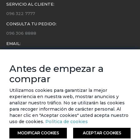
SERVICIO AL CLIENTE:
096 322 7777
CONSULTA TU PEDIDO:
096 306 8888
EMAIL:
servicio.cliente@etafashion.com
NEWSLETTER:
Antes de empezar a
Conoce toda la información sobre últimas colecciones,
comprar
eventos y ofertas.
Subscríbete a nuestro newsletter
Utilizamos cookies para garantizar la mejor
experiencia en nuestra web, mostrar anuncios y
SUSCRIBIRSE
analizar nuestro tráfico. No se utilizarán las cookies
para recoger información de carácter personal. Al
hacer clic en "Aceptar cookies" usted acepta nuestro
uso de cookies.
Política de cookies
MODIFICAR COOKIES
ACEPTAR COOKIES
© ETAFASHION 2023. Todos los derechos reservados.