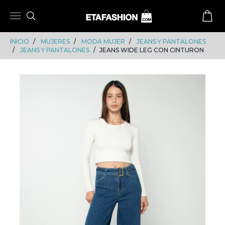
Skip
Skip
to
to
content
navigation
INICIO
MUJERES
MODA MUJER
JEANS Y PANTALONES
JEANS Y PANTALONES
JEANS WIDE LEG CON CINTURON