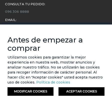
CONSULTA TU PEDIDO:
096 306 8888
EMAIL:
servicio.cliente@etafashion.com
NEWSLETTER:
Antes de empezar a
Conoce toda la información sobre últimas colecciones,
comprar
eventos y ofertas.
Subscríbete a nuestro newsletter
Utilizamos cookies para garantizar la mejor
experiencia en nuestra web, mostrar anuncios y
SUSCRIBIRSE
analizar nuestro tráfico. No se utilizarán las cookies
para recoger información de carácter personal. Al
hacer clic en "Aceptar cookies" usted acepta nuestro
uso de cookies.
Política de cookies
MODIFICAR COOKIES
ACEPTAR COOKIES
© ETAFASHION 2023. Todos los derechos reservados.