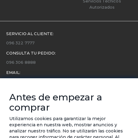
Servicios Técnicos
Autorizados
SERVICIO AL CLIENTE:
096 322 7777
CONSULTA TU PEDIDO:
096 306 8888
EMAIL:
servicio.cliente@etafashion.com
NEWSLETTER:
Antes de empezar a
Conoce toda la información sobre últimas colecciones,
comprar
eventos y ofertas.
Subscríbete a nuestro newsletter
Utilizamos cookies para garantizar la mejor
experiencia en nuestra web, mostrar anuncios y
SUSCRIBIRSE
analizar nuestro tráfico. No se utilizarán las cookies
para recoger información de carácter personal. Al