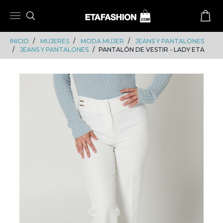
Skip
Skip
to
to
content
navigation
INICIO
MUJERES
MODA MUJER
JEANS Y PANTALONES
JEANS Y PANTALONES
PANTALÓN DE VESTIR - LADY ETA