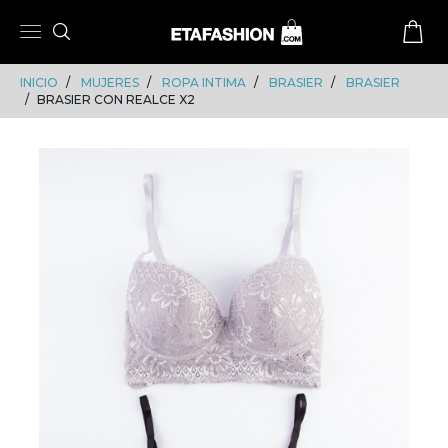
Skip
Skip
to
to
content
navigation
INICIO
MUJERES
ROPA INTIMA
BRASIER
BRASIER
BRASIER CON REALCE X2