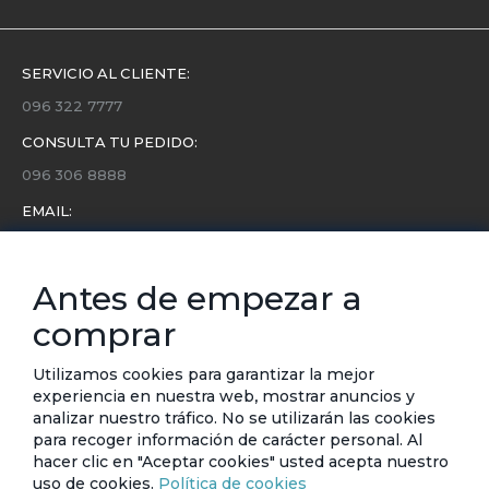
SERVICIO AL CLIENTE:
096 322 7777
CONSULTA TU PEDIDO:
096 306 8888
EMAIL:
servicio.cliente@etafashion.com
NEWSLETTER:
Antes de empezar a
Conoce toda la información sobre últimas colecciones,
comprar
eventos y ofertas.
Subscríbete a nuestro newsletter
Utilizamos cookies para garantizar la mejor
experiencia en nuestra web, mostrar anuncios y
SUSCRIBIRSE
analizar nuestro tráfico. No se utilizarán las cookies
para recoger información de carácter personal. Al
hacer clic en "Aceptar cookies" usted acepta nuestro
uso de cookies.
Política de cookies