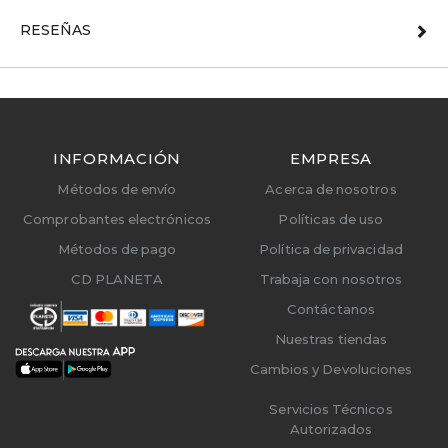
RESEÑAS
INFORMACIÓN
EMPRESA
Métodos de envío
Acerca de nosotros
Comprobantes electrónicos
Políticas de uso
Métodos de pago
Política de privacidad
CD PLANETA
Trabaja con nosotros
Contáctanos
Nuestras tiendas
Cambios y Devoluciones
Servicios Técnicos
Autorizados