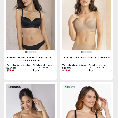
Leonisa - Brasier con buen cubrimiento
Leonisa - Brasier de realce alto copa lisa
de sisa y espalda
Tarjeta de crédito
Crédito directo
Tarjeta de crédito
Crédito directo
12 Cuotas de
12 Cuotas de
$20,39
$16,80
$33,98
$1,85
$27,99
$1,52