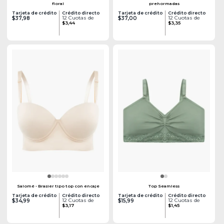
floral
prehormadas
Tarjeta de crédito
Crédito directo
Tarjeta de crédito
Crédito directo
12 Cuotas de
12 Cuotas de
$37,98
$37,00
$3,44
$3,35
Salomé - Brasier tipo top con encaje
Top Seamless
Tarjeta de crédito
Crédito directo
Tarjeta de crédito
Crédito directo
12 Cuotas de
12 Cuotas de
$34,99
$15,99
$3,17
$1,45