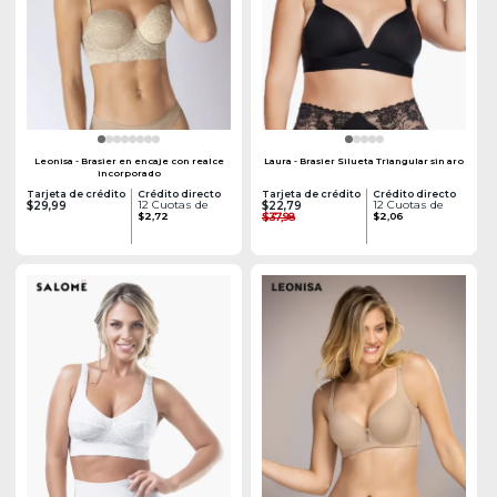
Leonisa - Brasier en encaje con realce
Laura - Brasier Silueta Triangular sin aro
incorporado
Tarjeta de crédito
Crédito directo
Tarjeta de crédito
Crédito directo
12 Cuotas de
12 Cuotas de
$29,99
$22,79
$2,72
$37,98
$2,06