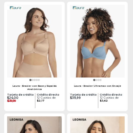
Laura - Brasier con Base y Espalda
Laura - Brasier Ultramax con Encaje
Anatómica
Tarjeta de crédito
Crédito directo
Tarjeta de crédito
Crédito directo
12 Cuotas de
12 Cuotas de
$24,00
$39,99
$39,99
$2,17
$3,62