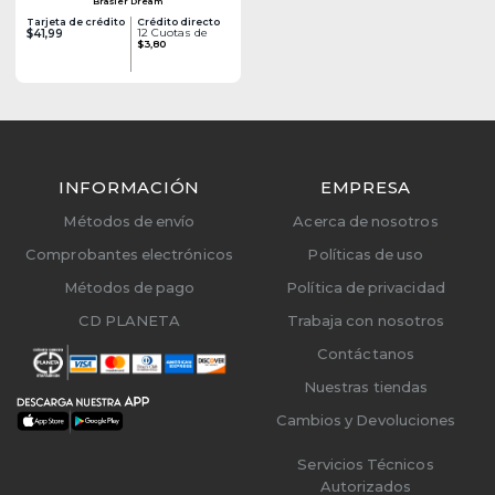
Brasier Dream
Tarjeta de crédito
Crédito directo
12 Cuotas de
$41,99
$3,80
INFORMACIÓN
EMPRESA
Métodos de envío
Acerca de nosotros
Comprobantes electrónicos
Políticas de uso
Métodos de pago
Política de privacidad
CD PLANETA
Trabaja con nosotros
Contáctanos
Nuestras tiendas
Cambios y Devoluciones
Servicios Técnicos
Autorizados