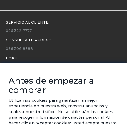
SERVICIO AL CLIENTE:
096 322 7777
CONSULTA TU PEDIDO:
096 306 8888
EMAIL:
servicio.cliente@etafashion.com
NEWSLETTER:
Antes de empezar a
Conoce toda la información sobre últimas colecciones,
comprar
eventos y ofertas.
Subscríbete a nuestro newsletter
Utilizamos cookies para garantizar la mejor
experiencia en nuestra web, mostrar anuncios y
analizar nuestro tráfico. No se utilizarán las cookies
SUSCRIBIRSE
para recoger información de carácter personal. Al
hacer clic en "Aceptar cookies" usted acepta nuestro