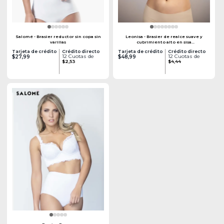
Salomé - Brasier reductor sin copa sin
Leonisa - Brasier de realce suave y
varillas
cubrimiento alto en sisa
y espalda cover bra
Tarjeta de crédito
Crédito directo
Tarjeta de crédito
Crédito directo
12 Cuotas de
12 Cuotas de
$27,99
$48,99
$2,53
$4,44