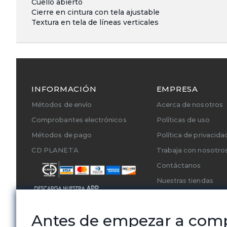
Cuello abierto
Cierre en cintura con tela ajustable
Textura en tela de líneas verticales
INFORMACIÓN
EMPRESA
Métodos de envío
Acerca de nosotros
Comprobantes electrónicos
Políticas de uso
Métodos de pago
Política de privacida
CD PLANETA
Trabaja con nosotro
Contáctanos
Nuestras tiendas
Cambios y Devoluci
Servicios Técnicos A
Antes de empezar a com