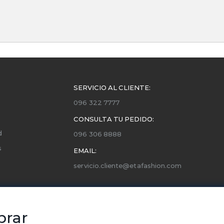
SERVICIO AL CLIENTE:
096 322 7777
CONSULTA TU PEDIDO:
d
096 306 8888
s
EMAIL:
servicio.cliente@etafashion.com
ones
utorizados
prar