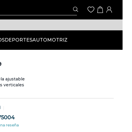
OS
DEPORTES
AUTOMOTRIZ
9
la ajustable
s verticales
a
75004
una reseña