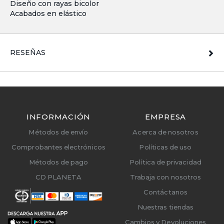
Diseño con rayas bicolor
Acabados en elástico
RESEÑAS
INFORMACIÓN
EMPRESA
Métodos de envío
Acerca de nosotros
Comprobantes electrónicos
Políticas de uso
Métodos de pago
Política de privacidad
CD PLANETA
Trabaja con nosotros
Contáctanos
Nuestras tiendas
Cambios y Devoluciones