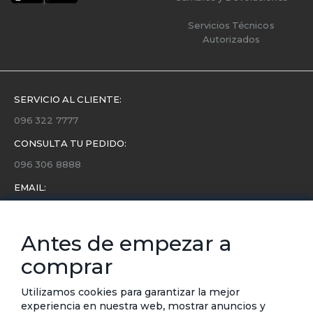
Servicios Técnicos
Autorizados
SERVICIO AL CLIENTE:
096 322 7777
CONSULTA TU PEDIDO:
096 306 8888
EMAIL:
servicio.cliente@etafashion.com
NEWSLETTER:
Antes de empezar a
Conoce toda la información sobre últimas colecciones,
comprar
eventos y ofertas.
Subscríbete a nuestro newsletter
Utilizamos cookies para garantizar la mejor
experiencia en nuestra web, mostrar anuncios y