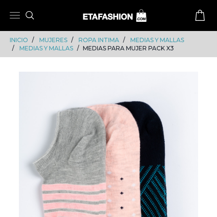
Skip
Skip
to
to
content
navigation
INICIO
MUJERES
ROPA INTIMA
MEDIAS Y MALLAS
MEDIAS Y MALLAS
MEDIAS PARA MUJER PACK X3