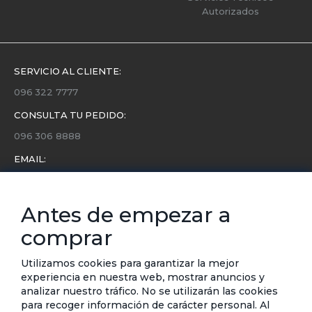
Autorizados
SERVICIO AL CLIENTE:
096 322 7777
CONSULTA TU PEDIDO:
096 306 8888
EMAIL:
servicio.cliente@etafashion.com
NEWSLETTER:
Antes de empezar a
Conoce toda la información sobre últimas colecciones,
comprar
eventos y ofertas.
Subscríbete a nuestro newsletter
Utilizamos cookies para garantizar la mejor
experiencia en nuestra web, mostrar anuncios y
SUSCRIBIRSE
analizar nuestro tráfico. No se utilizarán las cookies
para recoger información de carácter personal. Al