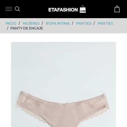
Skip
Skip
to
to
content
navigation
INICIO
MUJERES
ROPA INTIMA
PANTIES
PANTIES
PANTY DE ENCAJE