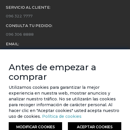
SERVICIO AL CLIENTE:
096 322 7777
CONSULTA TU PEDIDO:
096 306 8888
EMAIL:
servicio.cliente@etafashion.com
NEWSLETTER:
Antes de empezar a
Conoce toda la información sobre últimas colecciones,
comprar
eventos y ofertas.
Subscríbete a nuestro newsletter
Utilizamos cookies para garantizar la mejor
experiencia en nuestra web, mostrar anuncios y
SUSCRIBIRSE
analizar nuestro tráfico. No se utilizarán las cookies
para recoger información de carácter personal. Al
hacer clic en "Aceptar cookies" usted acepta nuestro
uso de cookies.
Política de cookies
MODIFICAR COOKIES
ACEPTAR COOKIES
© ETAFASHION 2023. Todos los derechos reservados.