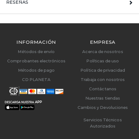
RESEÑAS
INFORMACIÓN
EMPRESA
Métodos de envío
Acerca de nosotros
Comprobantes electrónicos
Políticas de uso
Métodos de pago
Política de privacidad
CD PLANETA
Trabaja con nosotros
Contáctanos
Nuestras tiendas
Cambios y Devoluciones
Servicios Técnicos
Autorizados