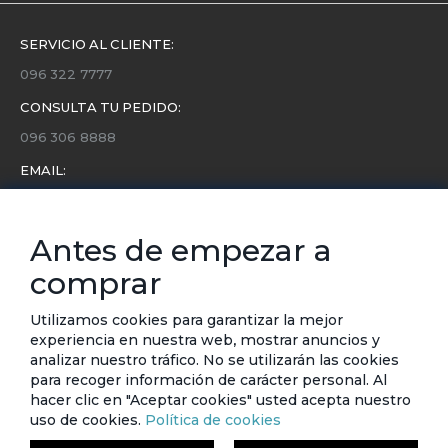
SERVICIO AL CLIENTE:
096 322 7777
CONSULTA TU PEDIDO:
096 306 8888
EMAIL:
servicio.cliente@etafashion.com
NEWSLETTER:
Antes de empezar a
Conoce toda la información sobre últimas colecciones,
comprar
eventos y ofertas.
Subscríbete a nuestro newsletter
Utilizamos cookies para garantizar la mejor
experiencia en nuestra web, mostrar anuncios y
SUSCRIBIRSE
analizar nuestro tráfico. No se utilizarán las cookies
para recoger información de carácter personal. Al
hacer clic en "Aceptar cookies" usted acepta nuestro
uso de cookies.
Política de cookies