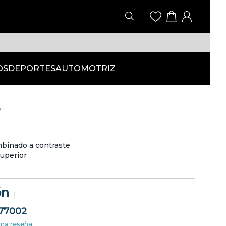
OS
DEPORTES
AUTOMOTRIZ
9
binado a contraste
superior
ón
77002
una reseña