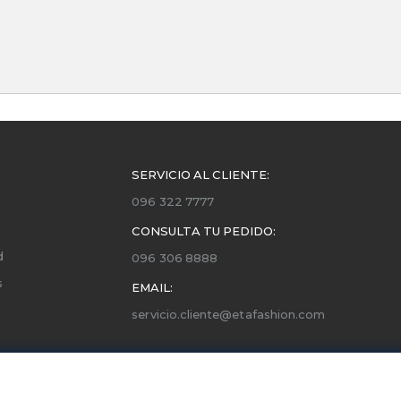
SERVICIO AL CLIENTE:
096 322 7777
CONSULTA TU PEDIDO:
d
096 306 8888
s
EMAIL:
servicio.cliente@etafashion.com
ones
utorizados