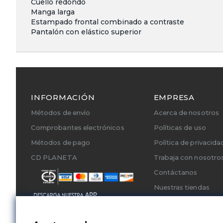
Cuello redondo
Manga larga
Estampado frontal combinado a contraste
Pantalón con elástico superior
INFORMACIÓN
EMPRESA
Métodos de envío
Acerca de nosotros
Comprobantes electrónicos
Políticas de uso
Métodos de pago
Política de privacida
CD PLANETA
Trabaja con nosotro
Contáctanos
Nuestras tiendas
Cambios y Devoluci
Servicios Técnicos A