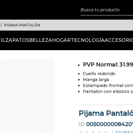
PIJAMA PANTALÓN
IL
ZAPATOS
BELLEZA
HOGAR
TECNOLOGÍA
ACCESORI
PVP Normal: 31.9
Cuello redondo
Manga larga
Estampado frontal com
Pantalón con elástico 
Pijama Pantal
ID
0050000008420
Escribe 