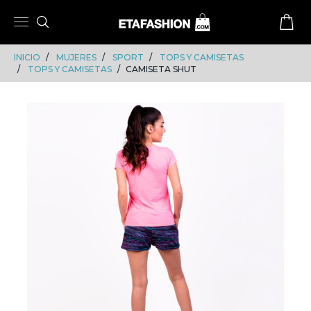
Skip
Skip
to
to
content
navigation
INICIO
MUJERES
SPORT
TOPS Y CAMISETAS
TOPS Y CAMISETAS
CAMISETA SHUT