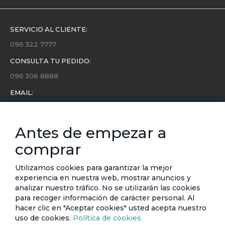
SERVICIO AL CLIENTE:
096 322 7777
CONSULTA TU PEDIDO:
096 306 8888
EMAIL:
servicio.cliente@etafashion.com
NEWSLETTER:
Antes de empezar a
Conoce toda la información sobre últimas colecciones,
comprar
eventos y ofertas.
Subscríbete a nuestro newsletter
Utilizamos cookies para garantizar la mejor
experiencia en nuestra web, mostrar anuncios y
analizar nuestro tráfico. No se utilizarán las cookies
SUSCRIBIRSE
para recoger información de carácter personal. Al
hacer clic en "Aceptar cookies" usted acepta nuestro
uso de cookies.
Política de cookies