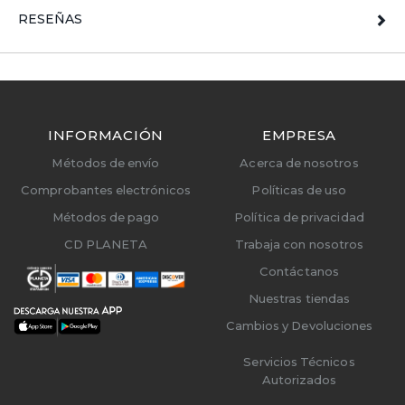
RESEÑAS
INFORMACIÓN
EMPRESA
Métodos de envío
Acerca de nosotros
Comprobantes electrónicos
Políticas de uso
Métodos de pago
Política de privacidad
CD PLANETA
Trabaja con nosotros
Contáctanos
Nuestras tiendas
Cambios y Devoluciones
Servicios Técnicos
Autorizados