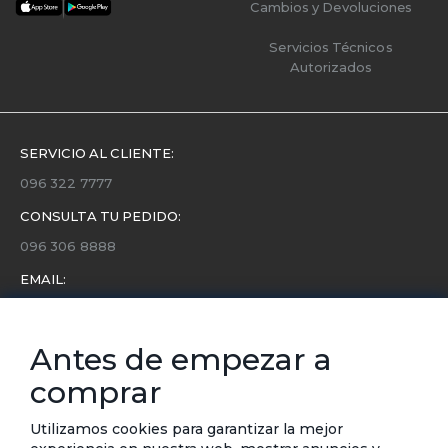
Cambios y Devoluciones
Servicios Técnicos
Autorizados
SERVICIO AL CLIENTE:
096 322 7777
CONSULTA TU PEDIDO:
096 306 8888
EMAIL:
servicio.cliente@etafashion.com
NEWSLETTER:
Antes de empezar a
Conoce toda la información sobre últimas colecciones,
comprar
eventos y ofertas.
Subscríbete a nuestro newsletter
Utilizamos cookies para garantizar la mejor