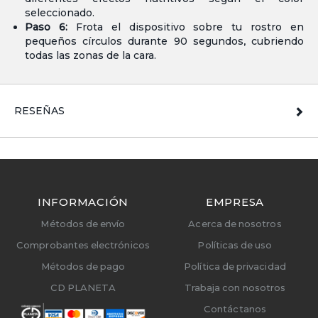
seleccionado.
Paso 6:
Frota el dispositivo sobre tu rostro en
pequeños círculos durante 90 segundos, cubriendo
todas las zonas de la cara.
RESEÑAS
INFORMACIÓN
EMPRESA
Métodos de envío
Acerca de nosotros
Comprobantes electrónicos
Políticas de uso
Métodos de pago
Política de privacidad
CD PLANETA
Trabaja con nosotros
Contáctanos