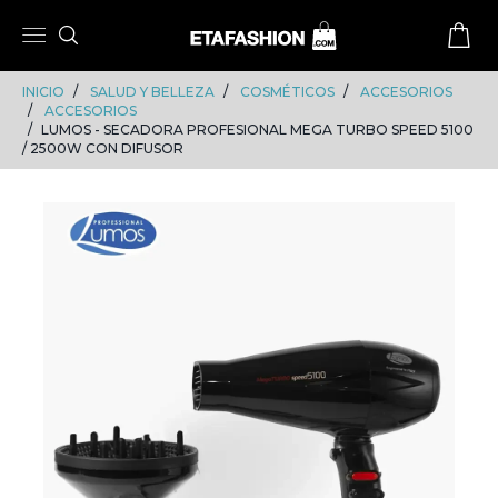
Skip
Skip
to
to
content
navigation
INICIO
SALUD Y BELLEZA
COSMÉTICOS
ACCESORIOS
ACCESORIOS
LUMOS - SECADORA PROFESIONAL MEGA TURBO SPEED 5100
/ 2500W CON DIFUSOR