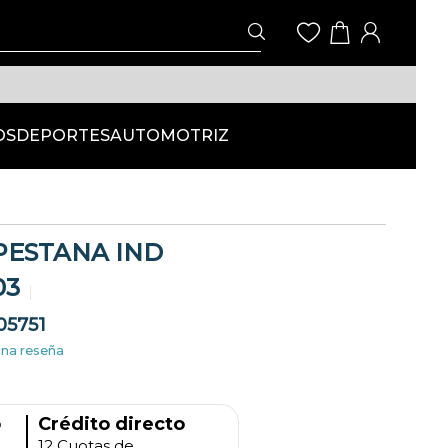
OS
DEPORTES
AUTOMOTRIZ
ESTANA IND
03
05751
una reseña
o
Crédito directo
12 Cuotas de