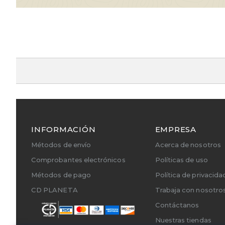
INFORMACIÓN
EMPRESA
Métodos de envío
Acerca de nosotros
Comprobantes electrónicos
Políticas de uso
Métodos de pago
Política de privacida
CD PLANETA
Trabaja con nosotro
Contáctanos
Nuestras tiendas