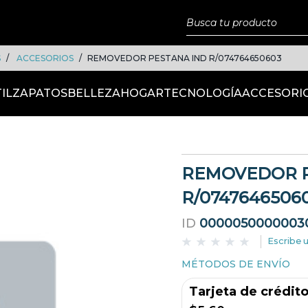
S
ACCESORIOS
REMOVEDOR PESTANA IND R/074764650603
IL
ZAPATOS
BELLEZA
HOGAR
TECNOLOGÍA
ACCESORI
REMOVEDOR P
R/0747646506
ID
0000050000003
Escribe 
MÉTODOS DE ENVÍO
Tarjeta de crédit