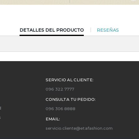
CURRENT
DETALLES DEL PRODUCTO
RESEÑAS
TAB:
SERVICIO AL CLIENTE:
096 322 7777
CONSULTA TU PEDIDO:
d
096 306 8888
s
EMAIL:
servicio.cliente@etafashion.com