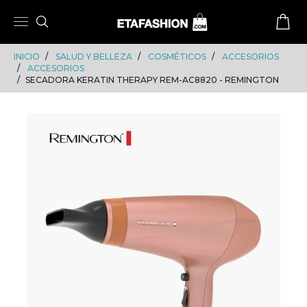
Skip
Skip
to
to
content
navigation
INICIO
SALUD Y BELLEZA
COSMÉTICOS
ACCESORIOS
ACCESORIOS
SECADORA KERATIN THERAPY REM-AC8820 - REMINGTON