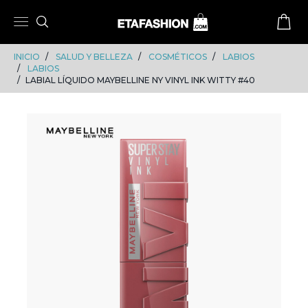
Skip
Skip
to
to
content
navigation
INICIO
SALUD Y BELLEZA
COSMÉTICOS
LABIOS
LABIOS
LABIAL LÍQUIDO MAYBELLINE NY VINYL INK WITTY #40