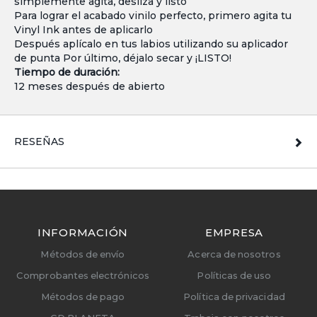
simplemente agita, desliza y listo
Para lograr el acabado vinilo perfecto, primero agita tu
Vinyl Ink antes de aplicarlo
Después aplícalo en tus labios utilizando su aplicador
de punta Por último, déjalo secar y ¡LISTO!
Tiempo de duración:
12 meses después de abierto
RESEÑAS
INFORMACIÓN
EMPRESA
Métodos de envío
Acerca de nosotros
Comprobantes electrónicos
Políticas de uso
Métodos de pago
Política de privacidad