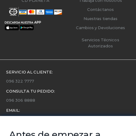
CD PLANETA
Trabaja con nosotros
Contáctanos
Nuestras tiendas
Cambios y Devoluciones
Servicios Técnicos
Autorizados
SERVICIO AL CLIENTE:
096 322 7777
CONSULTA TU PEDIDO:
096 306 8888
EMAIL:
servicio.cliente@etafashion.com
NEWSLETTER:
Antes de empezar a