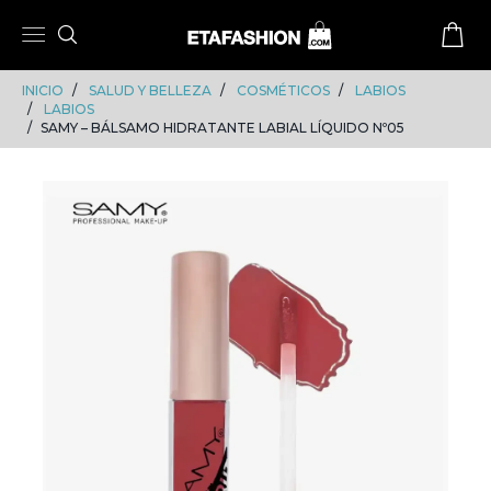
Skip
Skip
to
to
content
navigation
INICIO
SALUD Y BELLEZA
COSMÉTICOS
LABIOS
LABIOS
SAMY – BÁLSAMO HIDRATANTE LABIAL LÍQUIDO Nº05