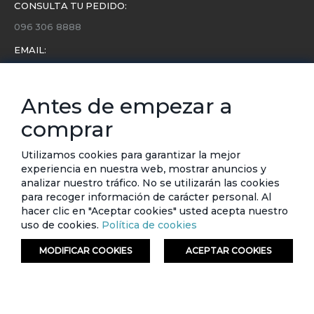
CONSULTA TU PEDIDO:
096 306 8888
EMAIL:
servicio.cliente@etafashion.com
NEWSLETTER:
Antes de empezar a
Conoce toda la información sobre últimas colecciones,
comprar
eventos y ofertas.
Subscríbete a nuestro newsletter
Utilizamos cookies para garantizar la mejor
experiencia en nuestra web, mostrar anuncios y
SUSCRIBIRSE
analizar nuestro tráfico. No se utilizarán las cookies
para recoger información de carácter personal. Al
hacer clic en "Aceptar cookies" usted acepta nuestro
uso de cookies.
Política de cookies
MODIFICAR COOKIES
ACEPTAR COOKIES
© ETAFASHION 2023. Todos los derechos reservados.