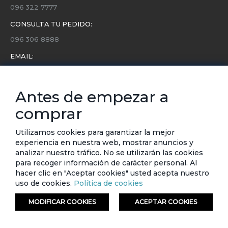
096 322 7777
CONSULTA TU PEDIDO:
096 306 8888
EMAIL:
servicio.cliente@etafashion.com
NEWSLETTER:
Antes de empezar a
Conoce toda la información sobre últimas colecciones,
comprar
eventos y ofertas.
Subscríbete a nuestro newsletter
Utilizamos cookies para garantizar la mejor
experiencia en nuestra web, mostrar anuncios y
SUSCRIBIRSE
analizar nuestro tráfico. No se utilizarán las cookies
para recoger información de carácter personal. Al
hacer clic en "Aceptar cookies" usted acepta nuestro
uso de cookies.
Política de cookies
MODIFICAR COOKIES
ACEPTAR COOKIES
© ETAFASHION 2023. Todos los derechos reservados.