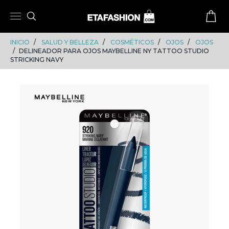
Skip
Skip
to
to
content
navigation
INICIO
SALUD Y BELLEZA
COSMÉTICOS
OJOS
OJOS
DELINEADOR PARA OJOS MAYBELLINE NY TATTOO STUDIO
STRICKING NAVY