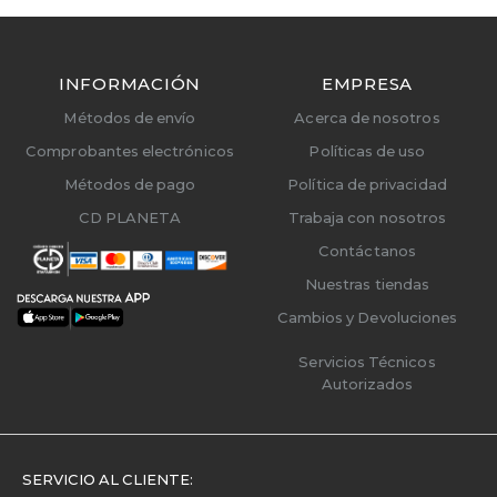
INFORMACIÓN
EMPRESA
Métodos de envío
Acerca de nosotros
Comprobantes electrónicos
Políticas de uso
Métodos de pago
Política de privacidad
CD PLANETA
Trabaja con nosotros
Contáctanos
Nuestras tiendas
Cambios y Devoluciones
Servicios Técnicos
Autorizados
SERVICIO AL CLIENTE: