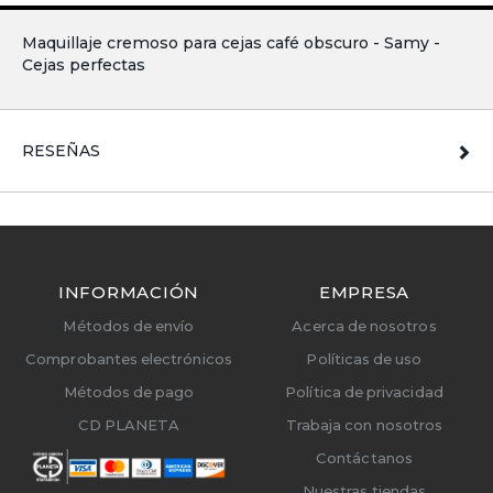
Maquillaje cremoso para cejas café obscuro - Samy -
Cejas perfectas
RESEÑAS
INFORMACIÓN
EMPRESA
Métodos de envío
Acerca de nosotros
Comprobantes electrónicos
Políticas de uso
Métodos de pago
Política de privacidad
CD PLANETA
Trabaja con nosotros
Contáctanos
Nuestras tiendas