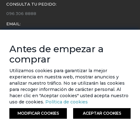
CONSULTA TU PEDIDO:
096 306 8888
EMAIL:
servicio.cliente@etafashion.com
NEWSLETTER:
Antes de empezar a
Conoce toda la información sobre últimas colecciones,
comprar
eventos y ofertas.
Subscríbete a nuestro newsletter
Utilizamos cookies para garantizar la mejor
experiencia en nuestra web, mostrar anuncios y
SUSCRIBIRSE
analizar nuestro tráfico. No se utilizarán las cookies
para recoger información de carácter personal. Al
hacer clic en "Aceptar cookies" usted acepta nuestro
uso de cookies.
Política de cookies
MODIFICAR COOKIES
ACEPTAR COOKIES
© ETAFASHION 2023. Todos los derechos reservados.