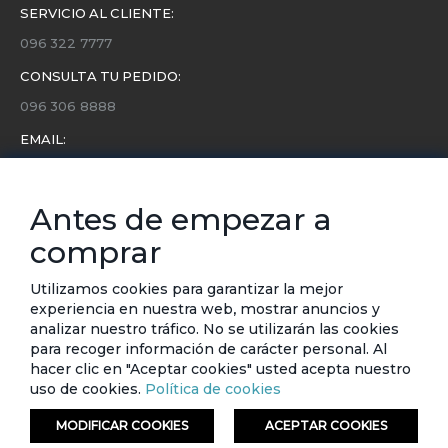
SERVICIO AL CLIENTE:
096 322 7777
CONSULTA TU PEDIDO:
096 306 8888
EMAIL:
servicio.cliente@etafashion.com
NEWSLETTER:
Antes de empezar a
Conoce toda la información sobre últimas colecciones,
comprar
eventos y ofertas.
Subscríbete a nuestro newsletter
Utilizamos cookies para garantizar la mejor
experiencia en nuestra web, mostrar anuncios y
SUSCRIBIRSE
analizar nuestro tráfico. No se utilizarán las cookies
para recoger información de carácter personal. Al
hacer clic en "Aceptar cookies" usted acepta nuestro
uso de cookies.
Política de cookies
MODIFICAR COOKIES
ACEPTAR COOKIES
© ETAFASHION 2023. Todos los derechos reservados.