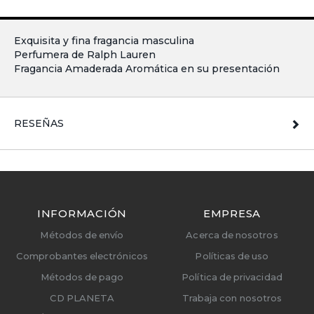
Exquisita y fina fragancia masculina
Perfumera de Ralph Lauren
Fragancia Amaderada Aromática en su presentación
RESEÑAS
INFORMACIÓN
EMPRESA
Métodos de envío
Acerca de nosotros
Comprobantes electrónicos
Políticas de uso
Métodos de pago
Política de privacidad
CD PLANETA
Trabaja con nosotros