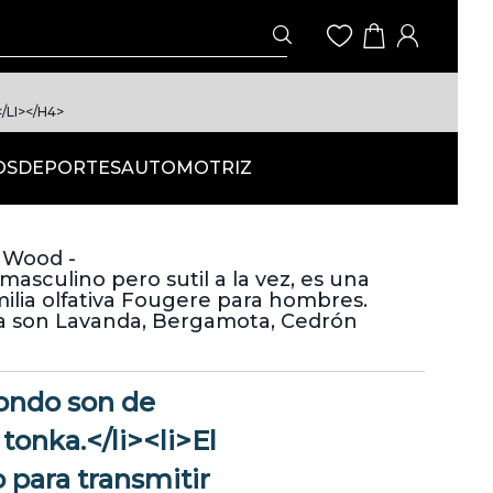
LI></H4>
OS
DEPORTES
AUTOMOTRIZ
 Wood -
sculino pero sutil a la vez, es una
milia olfativa Fougere para hombres.
da son Lavanda, Bergamota, Cedrón
fondo son de
tonka.</li><li>El
 para transmitir