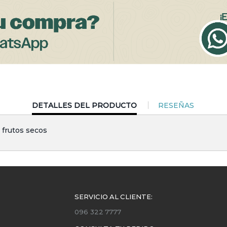
CURRENT
DETALLES DEL PRODUCTO
RESEÑAS
TAB:
 frutos secos
SERVICIO AL CLIENTE:
096 322 7777