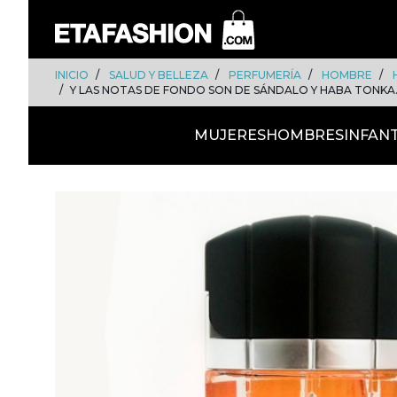
Skip
Skip
to
to
content
navigation
INICIO
SALUD Y BELLEZA
PERFUMERÍA
HOMBRE
Y LAS NOTAS DE FONDO SON DE SÁNDALO Y HABA TONKA.<
MUJERES
HOMBRES
INFANT