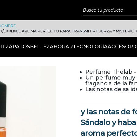
HOMBRE
/LI><LI>EL AROMA PERFECTO PARA TRANSMITIR FUERZA Y MISTERIO.</
IL
ZAPATOS
BELLEZA
HOGAR
TECNOLOGÍA
ACCESORI
Perfume Thelab -
Un perfume muy ma
fragancia de la fa
Las notas de sali
y las notas de 
Sándalo y haba 
aroma perfecto