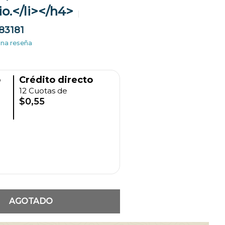
io.</li></h4>
83181
una reseña
o
Crédito directo
12 Cuotas de
$0,55
AGOTADO