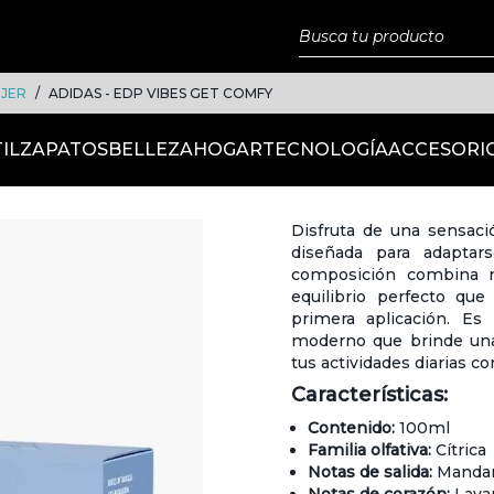
JER
ADIDAS - EDP VIBES GET COMFY
IL
ZAPATOS
BELLEZA
HOGAR
TECNOLOGÍA
ACCESORI
Disfruta de una sensació
diseñada para adaptar
composición combina n
equilibrio perfecto que
primera aplicación. Es
moderno que brinde una
tus actividades diarias con
Características:
Contenido:
100ml
Familia olfativa:
Cítrica
Notas de salida:
Mandari