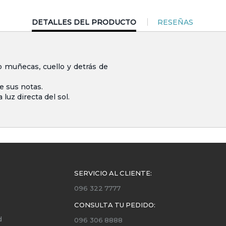
CURRENT
DETALLES DEL PRODUCTO
RESEÑAS
TAB:
 muñecas, cuello y detrás de
e sus notas.
 luz directa del sol.
SERVICIO AL CLIENTE:
096 322 7777
CONSULTA TU PEDIDO:
d
096 306 8888