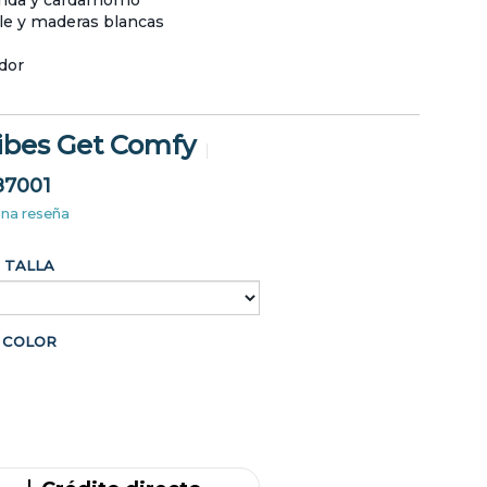
nda y cardamomo
le y maderas blancas
dor
ibes Get Comfy
87001
una reseña
TALLA
COLOR