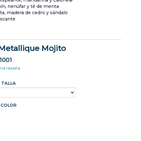
hispeante, mandarina y Calone®
ín, nenúfar y té de menta
a, madera de cedro y sándalo
escante
 Metallique Mojito
1001
una reseña
TALLA
COLOR