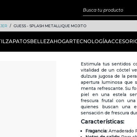
JER
GUESS - SPLASH METALLIQUE MOJITO
IL
ZAPATOS
BELLEZA
HOGAR
TECNOLOGÍA
ACCESORI
Estimula tus sentidos c
vitalidad de un cóctel v
dulzura jugosa de la per
apertura luminosa que 
menta refrescante. Su f
piel en una estela sen
frescura frutal con una
quienes buscan una e
sensación de frescura dur
Características:
Fragancia:
Amaderado F