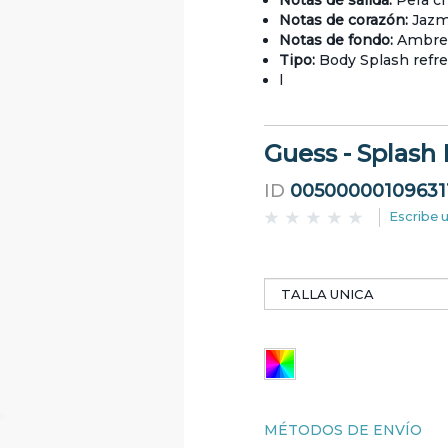
Notas de salida:
Pera c
Notas de corazón:
Jazm
Notas de fondo:
Ambret
Tipo:
Body Splash refr
l
Guess - Splash
ID
00500000109631
Escribe 
MÉTODOS DE ENVÍO