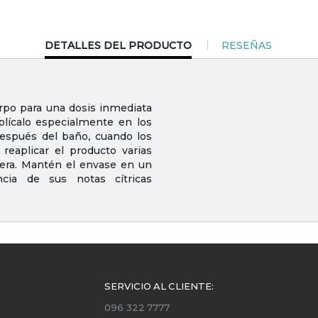
CURRENT
DETALLES DEL PRODUCTO
RESEÑAS
TAB:
rpo para una dosis inmediata
aplícalo especialmente en los
espués del baño, cuando los
reaplicar el producto varias
pera. Mantén el envase en un
ncia de sus notas cítricas
SERVICIO AL CLIENTE:
096 322 7777