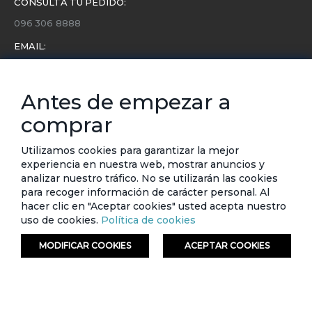
CONSULTA TU PEDIDO:
096 306 8888
EMAIL:
servicio.cliente@etafashion.com
NEWSLETTER:
Antes de empezar a
Conoce toda la información sobre últimas colecciones,
comprar
eventos y ofertas.
Subscríbete a nuestro newsletter
Utilizamos cookies para garantizar la mejor
experiencia en nuestra web, mostrar anuncios y
SUSCRIBIRSE
analizar nuestro tráfico. No se utilizarán las cookies
para recoger información de carácter personal. Al
hacer clic en "Aceptar cookies" usted acepta nuestro
uso de cookies.
Política de cookies
MODIFICAR COOKIES
ACEPTAR COOKIES
© ETAFASHION 2023. Todos los derechos reservados.