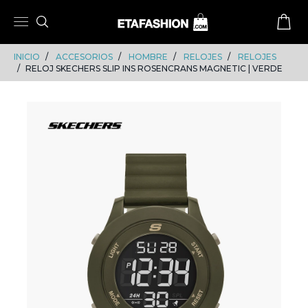
Skip
Skip
to
to
content
navigation
INICIO
ACCESORIOS
HOMBRE
RELOJES
RELOJES
RELOJ SKECHERS SLIP INS ROSENCRANS MAGNETIC | VERDE