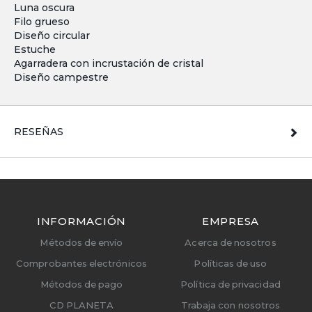
Luna oscura
Filo grueso
Diseño circular
Estuche
Agarradera con incrustación de cristal
Diseño campestre
RESEÑAS
INFORMACIÓN
EMPRESA
Métodos de envío
Acerca de nosotros
Comprobantes electrónicos
Políticas de uso
Métodos de pago
Política de privacidad
CD PLANETA
Trabaja con nosotros