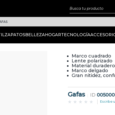
AFAS
IL
ZAPATOS
BELLEZA
HOGAR
TECNOLOGÍA
ACCESORI
Marco cuadrado
Lente polarizado
Material duradero
Marco delgado
Gran nitidez, conf
Gafas
ID
005000
Escribe 