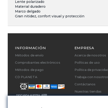
Lente polarizado
Material duradero
Marco delgado
Gran nitidez, confort visual y protección
INFORMACIÓN
EMPRESA
Métodos de envío
Acerca de nosotros
Comprobantes electrónicos
Políticas de uso
Métodos de pago
Política de privacida
CD PLANETA
Trabaja con nosotro
Contáctanos
Nuestras tiendas
Cambios y Devoluci
Servicios Técnicos A