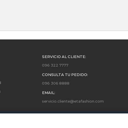
SERVICIO AL CLIENTE:
096 322 7777
CONSULTA TU PEDIDO:
d
096 306 8888
s
EMAIL:
servicio.cliente@etafashion.com
ones
utorizados