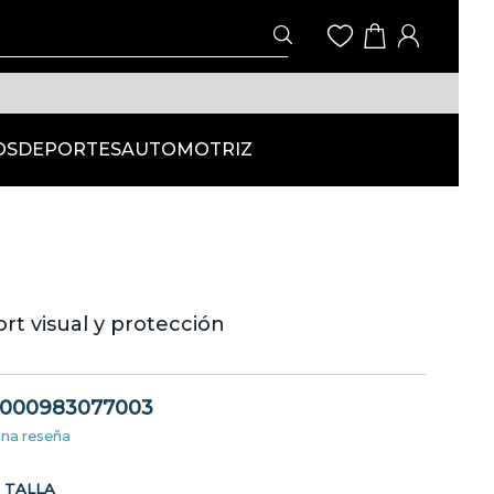
OS
DEPORTES
AUTOMOTRIZ
ort visual y protección
000983077003
una reseña
TALLA