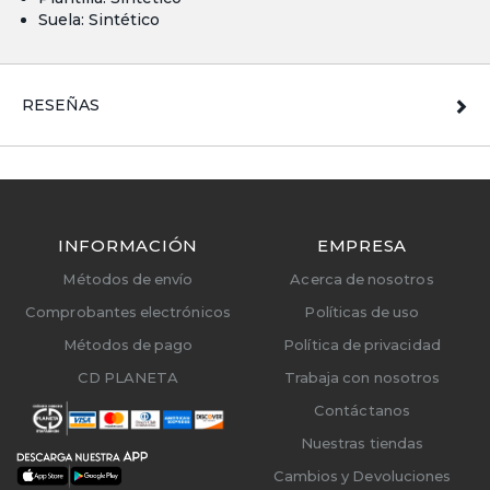
Suela: Sintético
RESEÑAS
INFORMACIÓN
EMPRESA
Métodos de envío
Acerca de nosotros
Comprobantes electrónicos
Políticas de uso
Métodos de pago
Política de privacidad
CD PLANETA
Trabaja con nosotros
Contáctanos
Nuestras tiendas
Cambios y Devoluciones