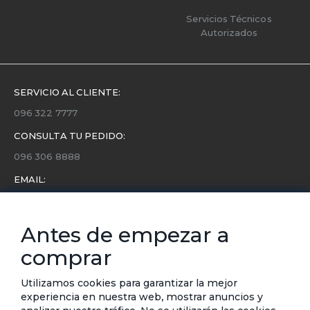
Servicios Técnicos
Autorizados
SERVICIO AL CLIENTE:
096 322 7777
CONSULTA TU PEDIDO:
096 306 8888
EMAIL:
servicio.cliente@etafashion.com
NEWSLETTER:
Antes de empezar a
Conoce toda la información sobre últimas colecciones,
comprar
eventos y ofertas.
Subscríbete a nuestro newsletter
Utilizamos cookies para garantizar la mejor
experiencia en nuestra web, mostrar anuncios y
SUSCRIBIRSE