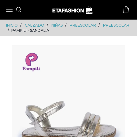
Skip
Skip
to
to
content
navigation
INICIO
CALZADO
NIÑAS
PREESCOLAR
PREESCOLAR
PAMPILI - SANDALIA