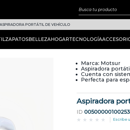
ASPIRADORA PORTÁTIL DE VEHÍCULO
IL
ZAPATOS
BELLEZA
HOGAR
TECNOLOGÍA
ACCESORI
Marca: Motsur
Aspiradora portáti
Cuenta con siste
Perfecta para espa
Aspiradora port
ID
00500000100253
Escribe 