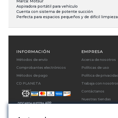
Marca: Motsur
Aspiradora portátil para vehículo
Cuenta con sistema de potente succión
Perfecta para espacios pequeños y de difícil limpieza
INFORMACIÓN
EMPRESA
Métodos de envío
Acerca de nosotros
Comprobantes electrónicos
Políticas de uso
Métodos de pago
Política de privacida
CD PLANETA
Trabaja con nosotro
Contáctanos
Nuestras tiendas
Cambios y Devoluci
Servicios Técnicos A