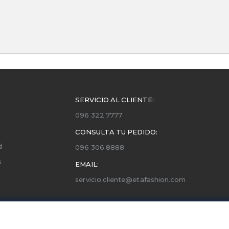
SERVICIO AL CLIENTE:
096 322 7777
CONSULTA TU PEDIDO:
d
096 306 8888
s
EMAIL:
servicio.cliente@etafashion.com
ones
utorizados