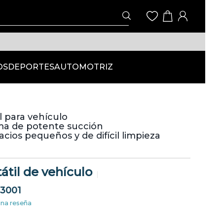
OS
DEPORTES
AUTOMOTRIZ
l para vehículo
ma de potente succión
cios pequeños y de difícil limpieza
átil de vehículo
3001
una reseña