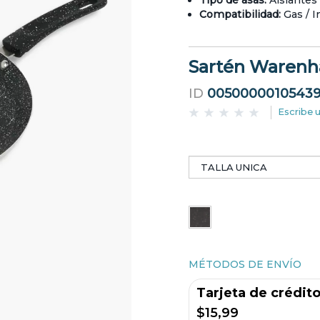
Tipo de asas:
Aislantes 
Compatibilidad:
Gas / I
Sartén Waren
ID
0050000010543
Escribe 
MÉTODOS DE ENVÍO
Tarjeta de crédit
$15,99