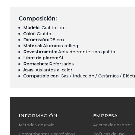
Composición:
Modelo:
Grafito Lite
Color:
Grafito
Dimensión:
28 cm
Material:
Aluminio rolling
Revestimiento:
Antiadherente tipo grafito
Libre de plomo:
Sí
Remaches:
Reforzados
Asas:
Aislantes al calor
Compatible con:
Gas / Inducción / Cerámica / Eléct
INFORMACIÓN
EMPRESA
Métodos de envío
Acerca de nosotros
Comprobantes electrónicos
Políticas de uso