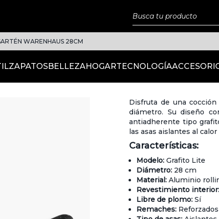
SARTÉN WARENHAUS 28CM
IL
ZAPATOS
BELLEZA
HOGAR
TECNOLOGÍA
ACCESORI
Disfruta de una cocción
diámetro. Su diseño co
antiadherente tipo grafi
las asas aislantes al cal
Características:
Modelo:
Grafito Lite
Diámetro:
28 cm
Material:
Aluminio rolli
Revestimiento interior
Libre de plomo:
Sí
Remaches:
Reforzados