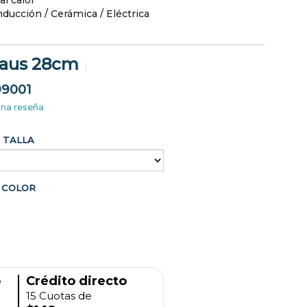
al calor
nducción / Cerámica / Eléctrica
haus 28cm
99001
una reseña
TALLA
COLOR
o
Crédito directo
15 Cuotas de