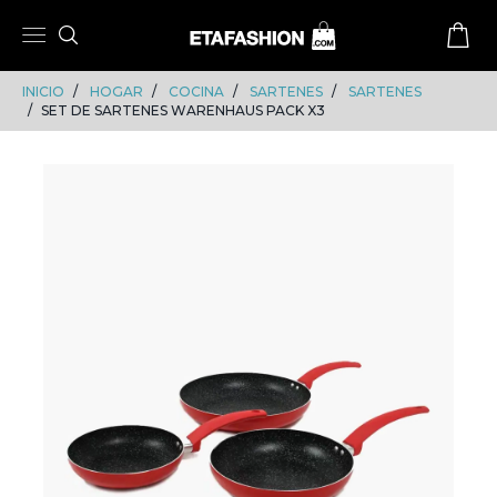
Skip
Skip
to
to
content
navigation
INICIO
HOGAR
COCINA
SARTENES
SARTENES
SET DE SARTENES WARENHAUS PACK X3