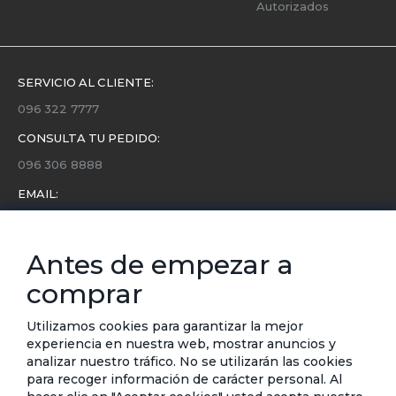
Autorizados
SERVICIO AL CLIENTE:
096 322 7777
CONSULTA TU PEDIDO:
096 306 8888
EMAIL:
servicio.cliente@etafashion.com
NEWSLETTER:
Antes de empezar a
Conoce toda la información sobre últimas colecciones,
comprar
eventos y ofertas.
Subscríbete a nuestro newsletter
Utilizamos cookies para garantizar la mejor
experiencia en nuestra web, mostrar anuncios y
SUSCRIBIRSE
analizar nuestro tráfico. No se utilizarán las cookies
para recoger información de carácter personal. Al