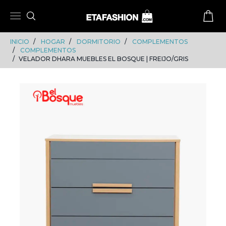
Skip
Skip
to
to
content
navigation
INICIO
HOGAR
DORMITORIO
COMPLEMENTOS
COMPLEMENTOS
VELADOR DHARA MUEBLES EL BOSQUE | FREIJO/GRIS