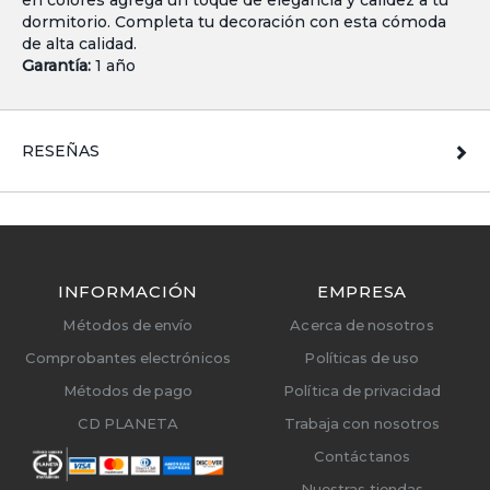
dormitorio. Completa tu decoración con esta cómoda
de alta calidad.
Garantía:
1 año
RESEÑAS
INFORMACIÓN
EMPRESA
Métodos de envío
Acerca de nosotros
Comprobantes electrónicos
Políticas de uso
Métodos de pago
Política de privacidad
CD PLANETA
Trabaja con nosotros
Contáctanos
Nuestras tiendas