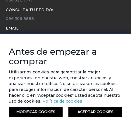
CONSULTA TU PEDIDO:
096 306 8888
EMAIL:
servicio.cliente@etafashion.com
NEWSLETTER:
Antes de empezar a
Conoce toda la información sobre últimas colecciones,
comprar
eventos y ofertas.
Subscríbete a nuestro newsletter
Utilizamos cookies para garantizar la mejor
experiencia en nuestra web, mostrar anuncios y
SUSCRIBIRSE
analizar nuestro tráfico. No se utilizarán las cookies
para recoger información de carácter personal. Al
hacer clic en "Aceptar cookies" usted acepta nuestro
uso de cookies.
Política de cookies
MODIFICAR COOKIES
ACEPTAR COOKIES
© ETAFASHION 2023. Todos los derechos reservados.