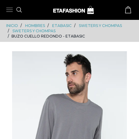
Skip
Skip
to
to
content
navigation
INICIO
HOMBRES
ETABASIC
SWETERS Y CHOMPAS
SWETERS Y CHOMPAS
BUZO CUELLO REDONDO - ETABASIC