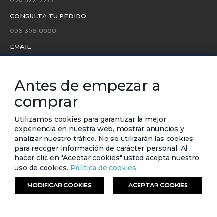
CONSULTA TU PEDIDO:
096 306 8888
EMAIL:
servicio.cliente@etafashion.com
NEWSLETTER:
Antes de empezar a
Conoce toda la información sobre últimas colecciones,
comprar
eventos y ofertas.
Subscríbete a nuestro newsletter
Utilizamos cookies para garantizar la mejor
experiencia en nuestra web, mostrar anuncios y
SUSCRIBIRSE
analizar nuestro tráfico. No se utilizarán las cookies
para recoger información de carácter personal. Al
hacer clic en "Aceptar cookies" usted acepta nuestro
uso de cookies.
Política de cookies
MODIFICAR COOKIES
ACEPTAR COOKIES
© ETAFASHION 2023. Todos los derechos reservados.