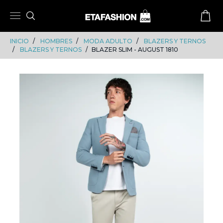
Skip
Skip
to
to
content
navigation
INICIO
HOMBRES
MODA ADULTO
BLAZERS Y TERNOS
BLAZERS Y TERNOS
BLAZER SLIM - AUGUST 1810