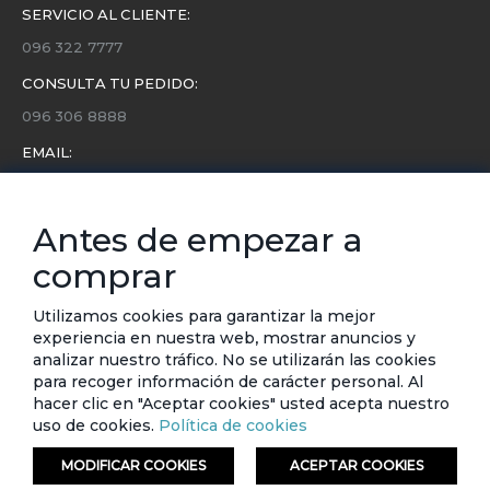
SERVICIO AL CLIENTE:
096 322 7777
CONSULTA TU PEDIDO:
096 306 8888
EMAIL:
servicio.cliente@etafashion.com
NEWSLETTER:
Antes de empezar a
Conoce toda la información sobre últimas colecciones,
comprar
eventos y ofertas.
Subscríbete a nuestro newsletter
Utilizamos cookies para garantizar la mejor
experiencia en nuestra web, mostrar anuncios y
SUSCRIBIRSE
analizar nuestro tráfico. No se utilizarán las cookies
para recoger información de carácter personal. Al
hacer clic en "Aceptar cookies" usted acepta nuestro
uso de cookies.
Política de cookies
MODIFICAR COOKIES
ACEPTAR COOKIES
© ETAFASHION 2023. Todos los derechos reservados.