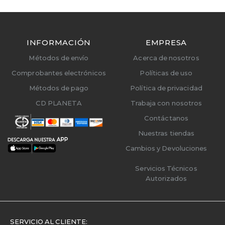
INFORMACIÓN
EMPRESA
Métodos de envío
Acerca de nosotros
Comprobantes electrónicos
Políticas de uso
Métodos de pago
Política de privacidad
CD PLANETA
Trabaja con nosotros
Contáctanos
Nuestras tiendas
Cambios y Devoluciones
Servicios Técnicos
Autorizados
SERVICIO AL CLIENTE: