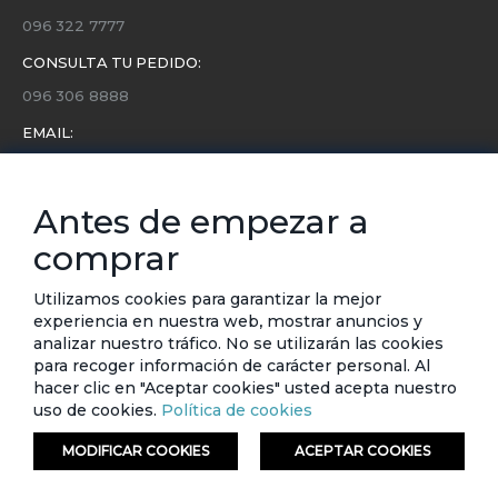
096 322 7777
CONSULTA TU PEDIDO:
096 306 8888
EMAIL:
servicio.cliente@etafashion.com
NEWSLETTER:
Antes de empezar a
Conoce toda la información sobre últimas colecciones,
comprar
eventos y ofertas.
Subscríbete a nuestro newsletter
Utilizamos cookies para garantizar la mejor
experiencia en nuestra web, mostrar anuncios y
SUSCRIBIRSE
analizar nuestro tráfico. No se utilizarán las cookies
para recoger información de carácter personal. Al
hacer clic en "Aceptar cookies" usted acepta nuestro
uso de cookies.
Política de cookies
MODIFICAR COOKIES
ACEPTAR COOKIES
© ETAFASHION 2023. Todos los derechos reservados.