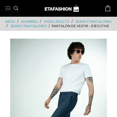
Skip
Skip
to
to
content
navigation
INICIO
HOMBRES
MODA ADULTO
JEANS Y PANTALONES
JEANS Y PANTALONES
PANTALÓN DE VESTIR - EJECUTIVE