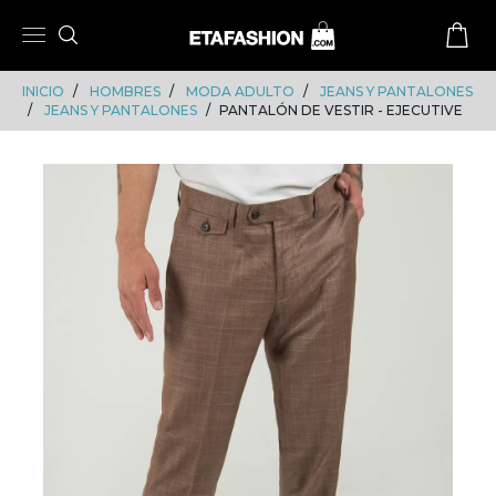
Skip
Skip
to
to
content
navigation
INICIO
HOMBRES
MODA ADULTO
JEANS Y PANTALONES
JEANS Y PANTALONES
PANTALÓN DE VESTIR - EJECUTIVE