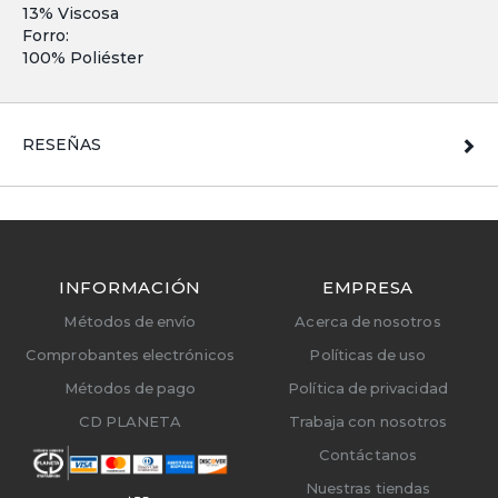
13% Viscosa
Forro:
100% Poliéster
RESEÑAS
INFORMACIÓN
EMPRESA
Métodos de envío
Acerca de nosotros
Comprobantes electrónicos
Políticas de uso
Métodos de pago
Política de privacidad
CD PLANETA
Trabaja con nosotros
Contáctanos
Nuestras tiendas