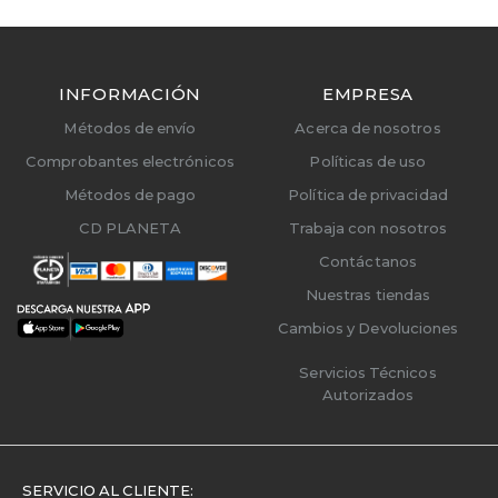
INFORMACIÓN
EMPRESA
Métodos de envío
Acerca de nosotros
Comprobantes electrónicos
Políticas de uso
Métodos de pago
Política de privacidad
CD PLANETA
Trabaja con nosotros
Contáctanos
Nuestras tiendas
Cambios y Devoluciones
Servicios Técnicos
Autorizados
SERVICIO AL CLIENTE: