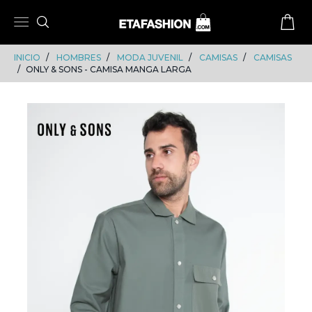
Skip
Skip
to
to
content
navigation
INICIO
HOMBRES
MODA JUVENIL
CAMISAS
CAMISAS
ONLY & SONS - CAMISA MANGA LARGA