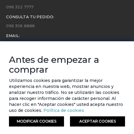
096 322 7777
CONSULTA TU PEDIDO:
096 306 8888
EMAIL:
servicio.cliente@etafashion.com
NEWSLETTER:
Antes de empezar a
Conoce toda la información sobre últimas colecciones,
comprar
eventos y ofertas.
Subscríbete a nuestro newsletter
Utilizamos cookies para garantizar la mejor
experiencia en nuestra web, mostrar anuncios y
SUSCRIBIRSE
analizar nuestro tráfico. No se utilizarán las cookies
para recoger información de carácter personal. Al
hacer clic en "Aceptar cookies" usted acepta nuestro
uso de cookies.
Política de cookies
MODIFICAR COOKIES
ACEPTAR COOKIES
© ETAFASHION 2023. Todos los derechos reservados.